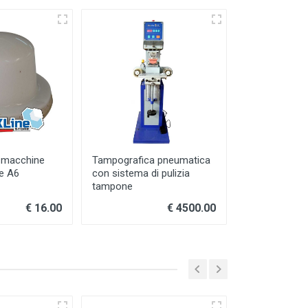
 macchine
Tampografica pneumatica
Tamponi clea
e A6
con sistema di pulizia
per pulizia Te
tampone
€ 16.00
€ 4500.00