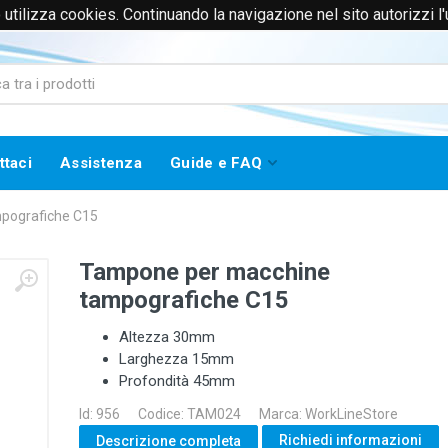
to utilizza cookies. Continuando la navigazione nel sito autorizzi l
0171385365 (Solo Voce)
info@worklinestore.com
ttaci
Assistenza
Guide e FAQ
pografiche C15
Tampone per macchine
tampografiche C15
Altezza 30mm
Larghezza 15mm
Profondità 45mm
Id: 956
Codice: TAM024
Marca: WorkLineStore
Richiedi informazioni
Descrizione completa