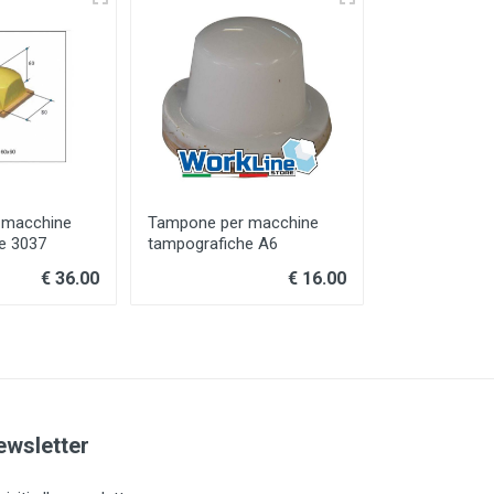
 macchine
Tampone per macchine
Tampone per
e 3037
tampografiche A6
tampografich
€ 36.00
€ 16.00
ewsletter