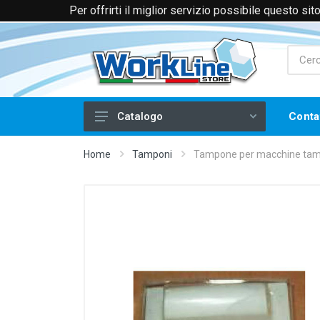
Per offrirti il miglior servizio possibile questo si
+39 0174 088066 (Voce e WhatsApp)
+39 
Conta
Catalogo
Laminati plastici
Home
Tamponi
Tampone per macchine tam
Materiali Laserabili
Oggetti Laserabili
Coloranti per Laser
Termoadesivo, Vinile e Carte
Serigrafia
Tampografia