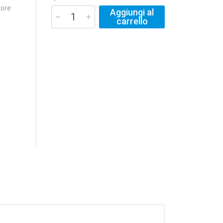
tore
Aggiungi al
carrello