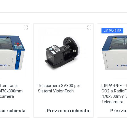
LIPPA47 RF
tter Laser
Telecamera SV300 per
LIPPA47RF - P
 470x300mm
Sistemi VisionTech
CO2 a RadioF
ecamera
470x300mm 
Telecamera
su richiesta
Prezzo su richiesta
Prezzo 