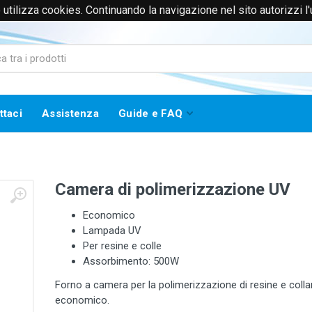
to utilizza cookies. Continuando la navigazione nel sito autorizzi l
0171385365 (Solo Voce)
info@worklinestore.com
ttaci
Assistenza
Guide e FAQ
Camera di polimerizzazione UV
Economico
Lampada UV
Per resine e colle
Assorbimento: 500W
Forno a camera per la polimerizzazione di resine e colla
economico.