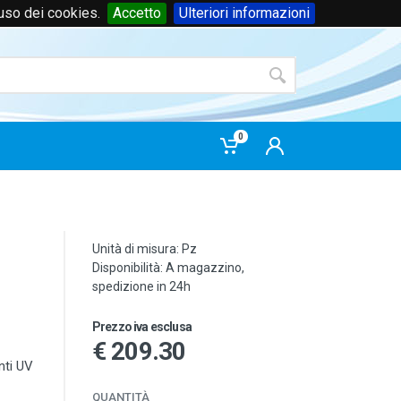
'uso dei cookies.
Accetto
Ulteriori informazioni
Accedi
o
registrati
0
Unità di misura: Pz
Disponibilità: A magazzino,
spedizione in 24h
Prezzo iva esclusa
€ 209.30
nti UV
QUANTITÀ