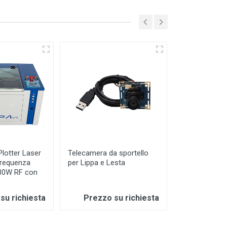
LIPPA60
lotter Laser
Telecamera da sportello
LIPPA60 - Plo
requenza
per Lippa e Lesta
Co2 Desktop
30W RF con
con Telecam
su richiesta
Prezzo su richiesta
Prezzo 