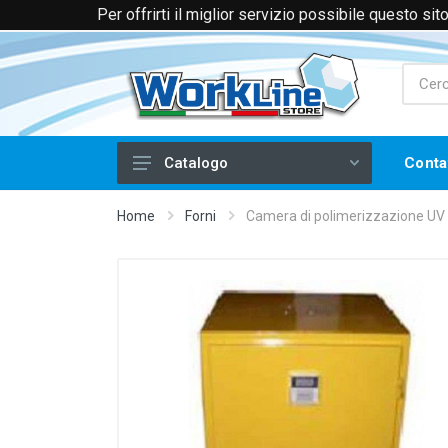
Per offrirti il miglior servizio possibile questo si
+39 0174 088066 (Voce e WhatsApp)
+39 
Conta
Catalogo
Laminati plastici
Home
Forni
Camera di polimerizzazione UV
Materiali Laserabili
Oggetti Laserabili
Coloranti per Laser
Termoadesivo, Vinile e Carte
Serigrafia
Tampografia